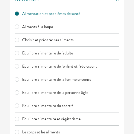
PHARMACIEN
NOTRE
ÉQUIPE
L'ACTUALITÉ
Alimentation et problèmes de santé
SANTÉ
PHARMACIES
DE GARDE
Aliments à la loupe
INFORMATIONS
UTILES
Choisir et préparer ses aliments
Equilibre alimentaire de l'adulte
Equilibre alimentaire de l'enfant et l'adolescent
Equilibre alimentaire de la femme enceinte
Equilibre alimentaire de la personne âgée
Equilibre alimentaire du sportif
Equilibre alimentaire et végétarisme
Le corps et les aliments