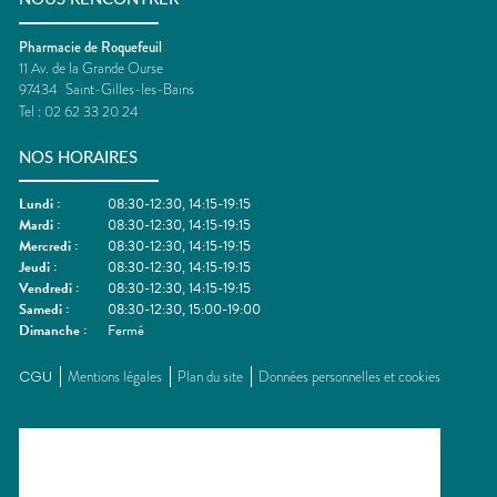
Pharmacie de Roquefeuil
11 Av. de la Grande Ourse
97434
Saint-Gilles-les-Bains
Tel :
02 62 33 20 24
NOS HORAIRES
Lundi
:
08:30-12:30, 14:15-19:15
Mardi
:
08:30-12:30, 14:15-19:15
Mercredi
:
08:30-12:30, 14:15-19:15
Jeudi
:
08:30-12:30, 14:15-19:15
Vendredi
:
08:30-12:30, 14:15-19:15
Samedi
:
08:30-12:30, 15:00-19:00
Dimanche
:
Fermé
CGU
Mentions légales
Plan du site
Données personnelles et cookies